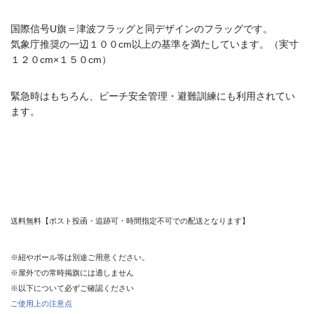
配送方法・送料について
利用規約
国際信号U旗＝津波フラッグと同デザインのフラッグです。
気象庁推奨の一辺１００cm以上の基準を満たしています。（実寸
特定商取引法に基づく表記
１２０cm×１５０cm）
緊急時はもちろん、ビーチ安全管理・避難訓練にも利用されてい
ます。
送料無料【ポスト投函・追跡可・時間指定不可での配送となります】
※紐やポール等は別途ご用意ください。
※屋外での常時掲旗には適しません
※以下について必ずご確認ください
ご使用上の注意点