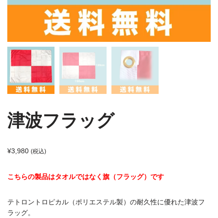
津波フラッグ
なぜいま必要なのか
TSUNAMIタオルの弱点
¥
3,980
(税込)
Triviallについて
こちらの製品はタオルではなく旗（フラッグ）です
お買い物カゴ
テトロントロピカル（ポリエステル製）の耐久性に優れた津波フ
ラッグ。