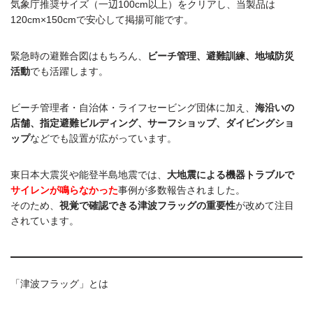
気象庁推奨サイズ（一辺100cm以上）をクリアし、当製品は
120cm×150cmで安心して掲揚可能です。
緊急時の避難合図はもちろん、
ビーチ管理、避難訓練、地域防災
活動
でも活躍します。
ビーチ管理者・自治体・ライフセービング団体に加え、
海沿いの
店舗、指定避難ビルディング、サーフショップ、ダイビングショ
ップ
などでも設置が広がっています。
東日本大震災や能登半島地震では、
大地震による機器トラブルで
サイレンが鳴らなかった
事例が多数報告されました。
そのため、
視覚で確認できる津波フラッグの重要性
が改めて注目
されています。
「津波フラッグ」とは