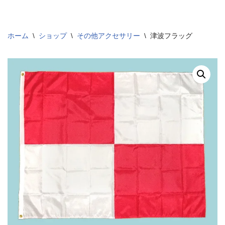
コ
ホーム
\
ショップ
\
その他アクセサリー
\
津波フラッグ
ン
テ
ン
ツ
へ
ス
キ
ッ
プ