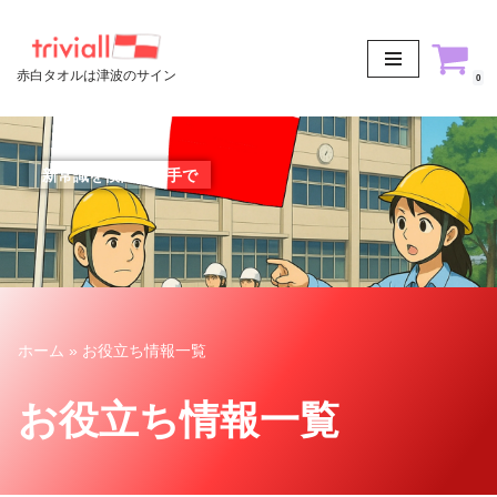
コ
赤白タオルは津波のサイン
0
ン
テ
ン
ツ
新常識を僕たちの手で
へ
ス
キ
ッ
プ
ホーム
»
お役立ち情報一覧
お役立ち情報一覧